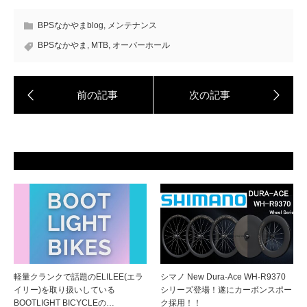
BPSなかやまblog
,
メンテナンス
BPSなかやま
,
MTB
,
オーバーホール
軽量クランクで話題のELILEE(エラ
シマノ New Dura-Ace WH-R9370
イリー)を取り扱いしている
シリーズ登場！遂にカーボンスポー
BOOTLIGHT BICYCLEの…
ク採用！！