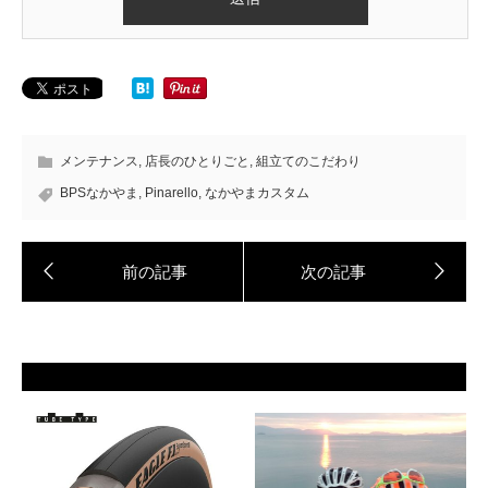
メンテナンス
,
店長のひとりごと
,
組立てのこだわり
BPSなかやま
,
Pinarello
,
なかやまカスタム