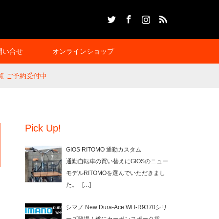
Twitter
Facebook
Instagram
RSS
問い合せ
オンラインショップ
一覧 ご予約受付中
Pick Up!
GIOS RITOMO 通勤カスタム
通勤自転車の買い替えにGIOSのニュー
モデルRITOMOを選んでいただきまし
た。
[…]
シマノ New Dura-Ace WH-R9370シリ