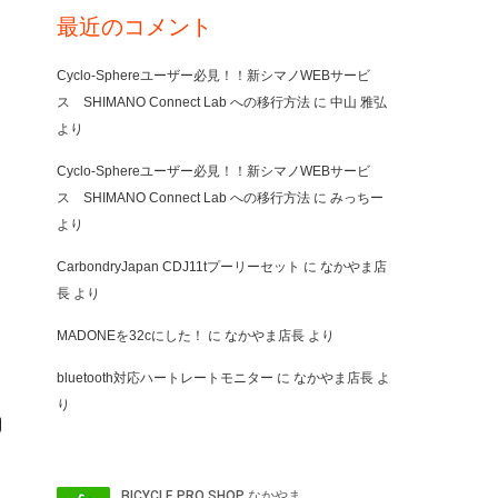
最近のコメント
Cyclo-Sphereユーザー必見！！新シマノWEBサービ
ス SHIMANO Connect Lab への移行方法
に
中山 雅弘
より
Cyclo-Sphereユーザー必見！！新シマノWEBサービ
ス SHIMANO Connect Lab への移行方法
に
みっちー
より
CarbondryJapan CDJ11tプーリーセット
に
なかやま店
長
より
MADONEを32cにした！
に
なかやま店長
より
bluetooth対応ハートレートモニター
に
なかやま店長
よ
り