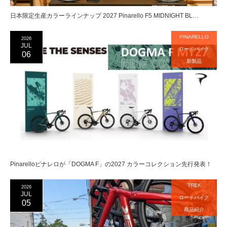
日本限定生産カラーラインナップ 2027 Pinarello F5 MIDNIGHT BL…
PINARELLO
2026
JUL
ロードバイク
06
新製品
Pinarelloピナレロが「DOGMA F」の2027 カラーコレクション先行発表！
TREK
2026
JUL
ロードバイク
05
商品紹介