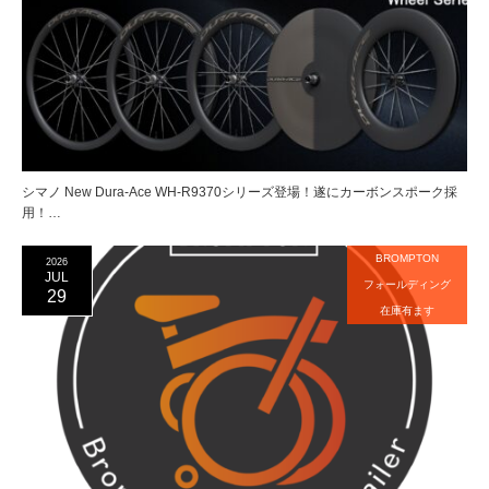
シマノ New Dura-Ace WH-R9370シリーズ登場！遂にカーボンスポーク採
用！…
BROMPTON
2026
JUL
フォールディング
29
在庫有ます