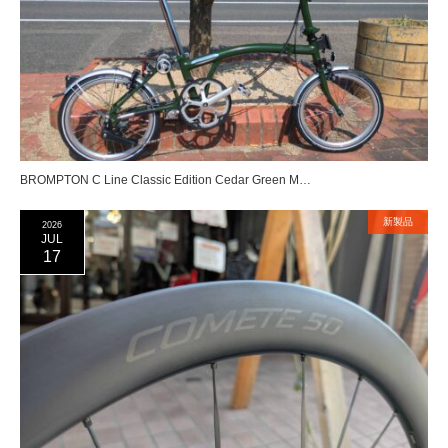
BROMPTON C Line Classic Edition Cedar Green M…
新製品
2026
JUL
17