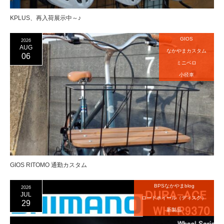
KPLUS、再入荷展示中～♪
GIOS
2026
AUG
なかやまカスタム
06
ミニベロ
小径車
GIOS RITOMO 通勤カスタム
BPSなかやまblog
2026
JUL
ロードホイール（ディスク）
29
新製品