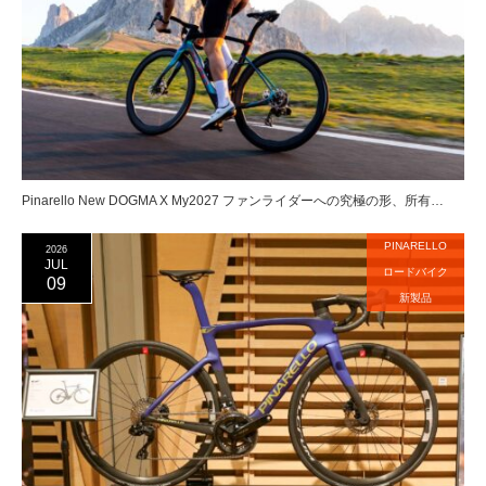
Pinarello New DOGMA X My2027 ファンライダーへの究極の形、所有…
PINARELLO
2026
JUL
ロードバイク
09
新製品