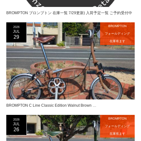
BROMPTON ブロンプトン 在庫一覧 7/29更新) 入荷予定一覧 ご予約受付中
BROMPTON
2026
JUL
フォールディング
29
在庫有ます
BROMPTON C Line Classic Edition Walnut Brown …
BROMPTON
2026
JUL
フォールディング
26
在庫有ます