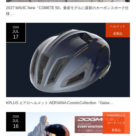
2027 MAVIC New『COMETE 50』量産モデルに最新のカーボンスポーク仕
様 …
ヘルメット
2026
JUL
新製品
17
KPLUS エアロヘルメット AERVANA CosmicCollection『Galax…
PINARELLO
2026
JUL
ロードバイク
16
新製品