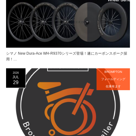
シマノ New Dura-Ace WH-R9370シリーズ登場！遂にカーボンスポーク採
用！…
BROMPTON
2026
JUL
フォールディング
29
在庫有ます