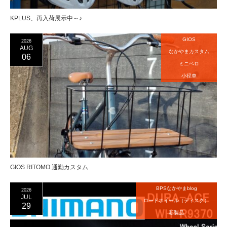
KPLUS、再入荷展示中～♪
GIOS
2026
AUG
なかやまカスタム
06
ミニベロ
小径車
GIOS RITOMO 通勤カスタム
BPSなかやまblog
2026
JUL
ロードホイール（ディスク）
29
新製品