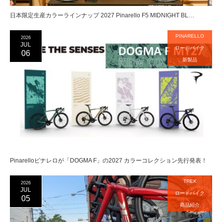
日本限定生産カラーラインナップ 2027 Pinarello F5 MIDNIGHT BL…
PINARELLO
2026
JUL
ロードバイク
06
新製品
Pinarelloピナレロが「DOGMA F」の2027 カラーコレクション先行発表！
TREK
2026
JUL
ロードバイク
05
商品紹介