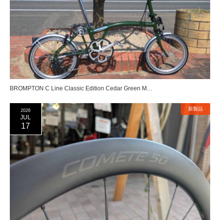
BROMPTON C Line Classic Edition Cedar Green M…
新製品
2026
JUL
17