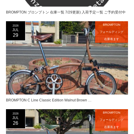
BROMPTON ブロンプトン 在庫一覧 7/29更新) 入荷予定一覧 ご予約受付中
BROMPTON
2026
JUL
フォールディング
29
在庫有ます
BROMPTON C Line Classic Edition Walnut Brown …
BROMPTON
2026
JUL
フォールディング
26
在庫有ます