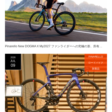
Pinarello New DOGMA X My2027 ファンライダーへの究極の形、所有…
PINARELLO
2026
JUL
ロードバイク
09
新製品