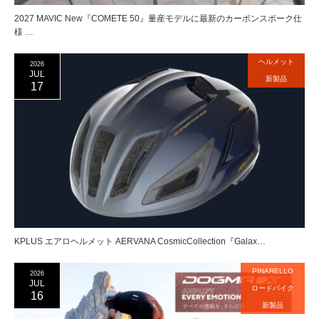
2027 MAVIC New『COMETE 50』量産モデルに最新のカーボンスポーク仕
様 …
ヘルメット
2026
JUL
新製品
17
KPLUS エアロヘルメット AERVANA CosmicCollection『Galax…
PINARELLO
2026
JUL
ロードバイク
16
新製品